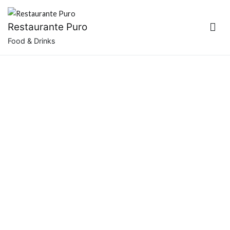
Saltar
para
Restaurante Puro
o
Food & Drinks
conteúdo
Blog